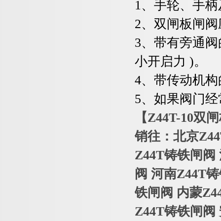
1
、手轮、手柄
2
、双闸板闸阀
3
、带有旁通阀
小开启力 )。
4
、带传动机构
5
、如果阀门经
【Z44T-10
销往：北京Z4
Z44T铸铁闸阀
阀 河南Z44T
铁闸阀 内蒙Z4
Z44T铸铁闸阀