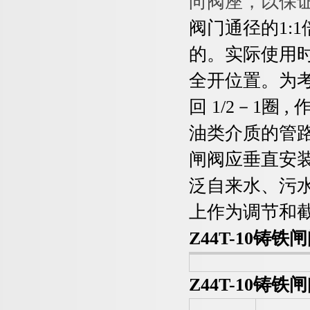
向阀座，以保
阀门通径的1:
的。实际使用
全开位置。为
回 1/2－1圈
油类介质的管路
闸阀应垂直安装
泛
自来水、污
上作为调节和
Z44T-10
铸铁闸
Z44T-10
铸铁闸