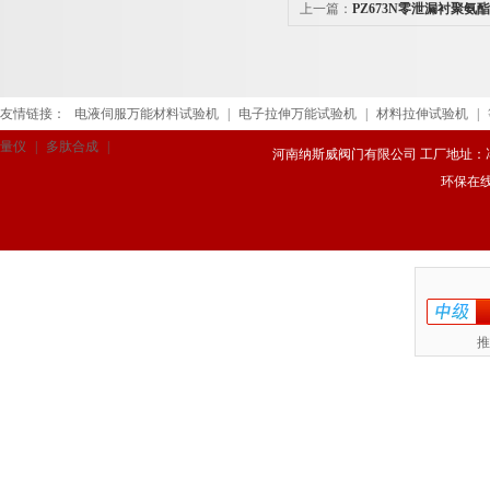
上一篇：
PZ673N零泄漏衬聚氨
友情链接：
电液伺服万能材料试验机
|
电子拉伸万能试验机
|
材料拉伸试验机
|
量仪
|
多肽合成
|
河南纳斯威阀门有限公司 工厂地址：冯庄路
环保在
推