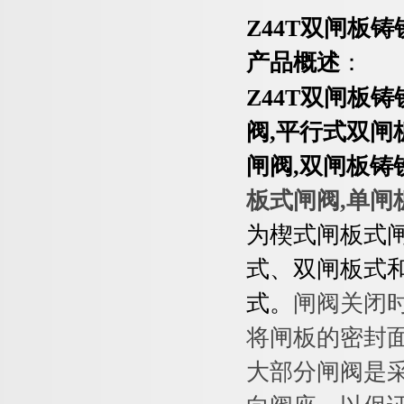
Z44T双闸板
铸
产品概述
：
Z44T双闸板
铸
阀,平行式双闸
闸阀,双闸板铸
板式闸阀,单闸
为楔式闸板式
式、双闸板式
式。
闸阀关闭
将闸板的密封
大部分闸阀是