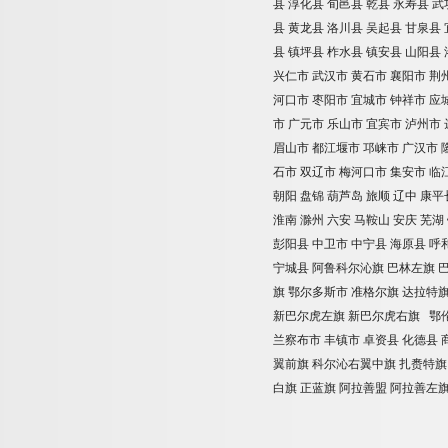
县
淳化县
旬邑县
乾县
永寿县
武
县
黄龙县
洛川县
吴起县
甘泉县
县
镇坪县
柞水县
镇安县
山阳县
兴仁市
武汉市
黄石市
襄阳市
荆
河口市
枣阳市
宜城市
钟祥市
应
市
广元市
乐山市
宜宾市
泸州市
眉山市
都江堰市
邛崃市
广汉市
石市
双辽市
梅河口市
集安市
临
朝阳
盘锦
葫芦岛
旅顺
辽中
康平
淮南
滁州
六安
马鞍山
安庆
芜湖
彭阳县
中卫市
中宁县
海原县
呼
宁城县
阿鲁科尔沁旗
巴林左旗
旗
鄂尔多斯市
准格尔旗
达拉特
新巴尔虎左旗
新巴尔虎右旗
鄂
兰察布市
丰镇市
卓资县
化德县
翼前旗
科尔沁右翼中旗
扎赉特旗
白旗
正蓝旗
阿拉善盟
阿拉善左