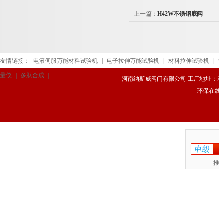
上一篇：
H42W不锈钢底阀
友情链接：
电液伺服万能材料试验机
|
电子拉伸万能试验机
|
材料拉伸试验机
|
量仪
|
多肽合成
|
河南纳斯威阀门有限公司 工厂地址：冯庄路
环保在
推