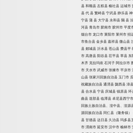
县
和顺县
左权县
榆社县
运城市
县
代
县
繁峙县
宁武县
静乐县
神
宁县
蒲
县
大宁县
永和县
隰
县
河县
青岛市
胶南市
胶州市
平度
烟台市
龙口市
莱阳市
莱州市
招
市鱼台县
金乡县
嘉祥县
微山县
县
郯城县
沂水县
苍山县
费县平
市
高唐县
阳谷县
茌平县
莘县
东
木齐
克拉玛依
石河子
阿拉尔市
市
天水市
武威市
张掖市
平凉市
山县
张家川回族自治县
玉门市
祝藏族自治县
通渭县
陇西县
漳
县
合水县
宁县
庆城县
镇原县
环
曲县
迭部县
临潭县
卓尼县西宁
回族土族自治县、湟中县、湟源
源回族自治县
同仁县（隆务镇）
县
甘德县
达日县
久治县
玛多县
市
渭南市
延安市
汉中市
榆林市