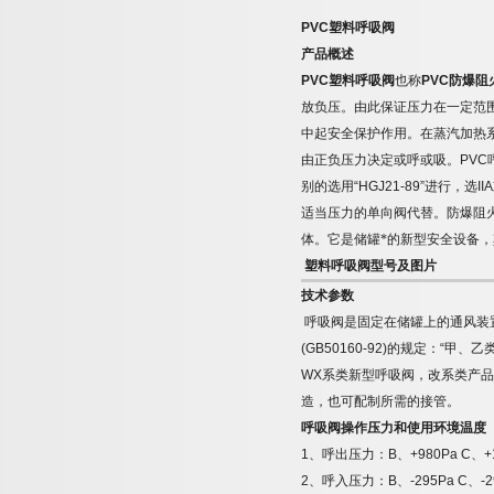
PVC
塑料呼吸阀
产品概述
PVC
塑料呼吸阀
也称
PVC
防爆阻
放负压。由此保证压力在一定范
中起安全保护作用。在蒸汽加热
由正负压力决定或呼或吸。
PVC
别的选用
“HGJ21-89”
进行，选
IIA
适当压力的单向阀代替。防爆阻
体。它是储罐*的新型安全设备
塑料呼吸阀型号及图片
技术参数
呼吸阀是固定在储罐上的通风装
(GB50160-92)
的规定：
“
甲、乙
WX
系类新型呼吸阀，改系类产品
造，也可配制所需的接管。
呼吸阀操作压力和使用环境温度
1
、呼出压力：
B
、
+980Pa C
、
+
2
、呼入压力：
B
、
-295Pa C
、
-