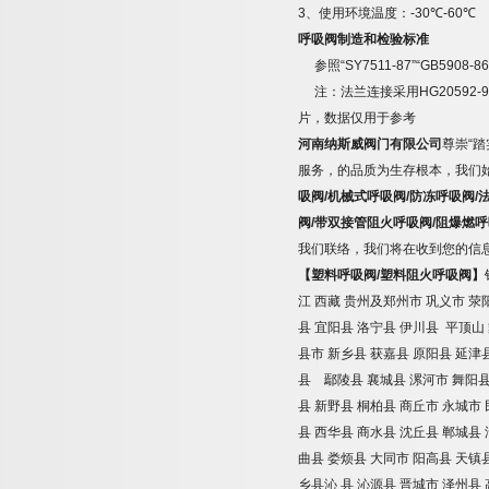
3
、使用环境温度：
-30
℃
-60
℃
呼吸阀制造和检验标准
参照
“SY7511-87”“GB5908-86
注：法兰连接采用
HG20592-9
片，数据仅用于参考
河南纳斯威阀门有限公司
尊崇
“
踏
服务，的品质为生存根本，我们
吸阀
/
机械式呼吸阀
/
防冻呼吸阀
/
阀
/
带双接管阻火呼吸阀
/
阻爆燃呼
我们联络，我们将在收到您的信
【塑料呼吸阀
/
塑料
阻火呼吸阀】
江
西藏
贵州及郑州市
巩义市
荥
县
宜阳县
洛宁县
伊川县
平顶山
县市
新乡县
获嘉县
原阳县
延津
县 鄢陵县
襄城县
漯河市
舞阳
县
新野县
桐柏县
商丘市
永城市
县
西华县
商水县
沈丘县
郸城县
曲县
娄烦县
大同市
阳高县
天镇
乡县沁
县
沁源县
晋城市
泽州县