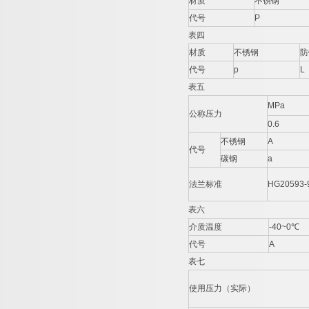
材质
不锈钢
代号
P
表四
材质
不锈钢
防
代号
p
L
表五
MPa
公称压力
0.6
不锈钢
A
代号
碳钢
a
法兰标准
HG20593
表六
介质温度
-40~0℃
代号
A
表七
使用压力（实际）