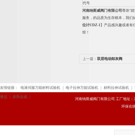
代号
河南纳斯威阀门有限公司
尊崇“
服务，的品质为生存根本，我们
位计
UDZ-1
】产品感兴趣或者有
煌！
上一篇：
双层电动卸灰阀
友情链接：
电液伺服万能材料试验机
|
电子拉伸万能试验机
|
材料拉伸试验机
|
量仪
|
多肽合成
|
河南纳斯威阀门有限公司 工厂地址：冯庄路
环保在