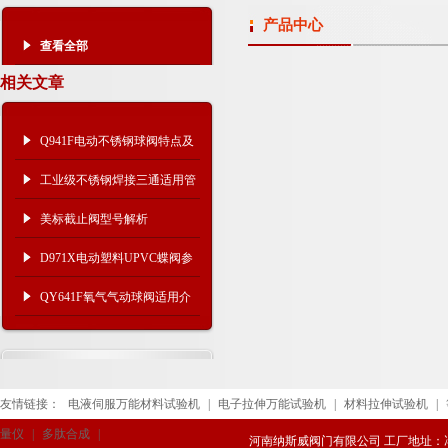
产品中心
查看全部
相关文章
Q941F电动不锈钢球阀特点及
技术参数
工业级不锈钢焊接三通适用管
道及产品特点
美标截止阀型号解析
D971X电动塑料UPVC蝶阀参
数性能
QY641F氧气气动球阀适用介
质及主要性能
友情链接：
电液伺服万能材料试验机
|
电子拉伸万能试验机
|
材料拉伸试验机
|
量仪
|
多肽合成
|
河南纳斯威阀门有限公司 工厂地址：冯庄路