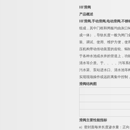
HF
滑阀
产品概述
HF
滑阀
,
手动滑阀
,
电动滑阀
,
不锈
组成，其中门框和闸板均由灰口
成一体），导轨长度一般为闸门
装、调试、使用、维护方便，使
压机构带动传动装置的齿轮、蜗
于各种水池或水井的管道上，功
清水等介质。于、、 、、污等
污水渠、泵站进水口、清水池等
实现现场操作或远距离集中控制
滑阀结构图
滑阀主要性能指标
a
）密封面每米长度渗水量：正向