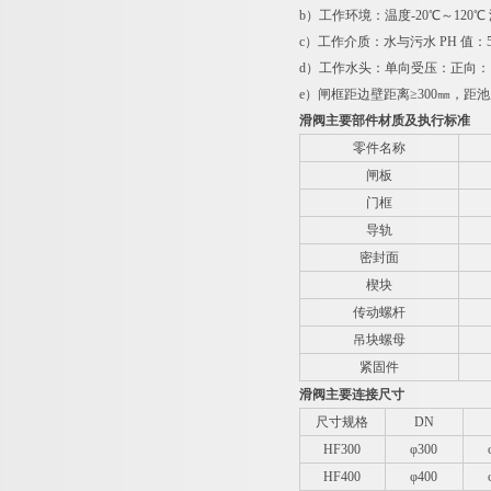
b
）工作环境：温度
-20
℃～
120
℃
c
）工作介质：水与污水
PH
值：
d
）工作水头：单向受压：正向：
e
）闸框距边壁距离
≥300
㎜，距池
滑阀主要部件材质及执行标准
零件名称
闸板
门框
导轨
密封面
楔块
传动螺杆
吊块螺母
紧固件
滑阀主要连接尺寸
尺寸规格
DN
HF300
φ300
HF400
φ400