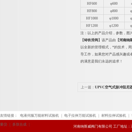
HF600
φ600
HF800
φ800
HF1000
φ1000
HF1200
φ1200
注：以上的产品介绍，参数，图
【铸铁滑阀】
该产品由
【
河南纳
以全新的管理模式，*的技术，
导工作，如果您对产品感兴趣或
的满意是我们永远的追求！
上一篇：
UPVC空气式脉冲阻尼
友情链接：
电液伺服万能材料试验机
|
电子拉伸万能试验机
|
材料拉伸试验机
|
量仪
|
多肽合成
|
河南纳斯威阀门有限公司 工厂地址：冯庄路