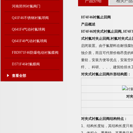
产品介绍
相关产品
河南郑州衬氟阀门
H74F46
衬氟止回阀
Q41F46不锈钢衬氟球阀
产品概述
Q641F4气动衬氟球阀
H74F46
对夹式衬氟止回阀
,
H74F
式衬氟对夹止回阀,衬氟对夹式止
Q641F46气动衬氟球阀
启闭装置。由于氟塑料在耐强腐
FBD971F46防爆电动衬氟蝶阀
蚀介质，而且可代替价格昂贵的
量轻，安装方便等优点，安装空
D371F46衬氟蝶阀
纤、、科研、、、、建筑给排水
对夹式衬氟止回阀外形结构图：
查看全部
对
对夹式衬氟止回阀结构特点：
1
、结构长度短，其结构长度只有