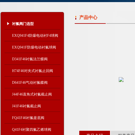
产品中心
衬氟阀门选型
EXQ941F4防爆电动衬F4球阀
EXQ941F防爆电动衬氟球阀
D341F46衬氟法兰蝶阀
H74F46对夹式衬氟止回阀
D641F46气动衬氟蝶阀
J44F46直角式衬氟截止阀
J41F46衬氟截止阀
FQ41F46衬氟釜底阀
Q41F4衬聚四氟乙烯球阀