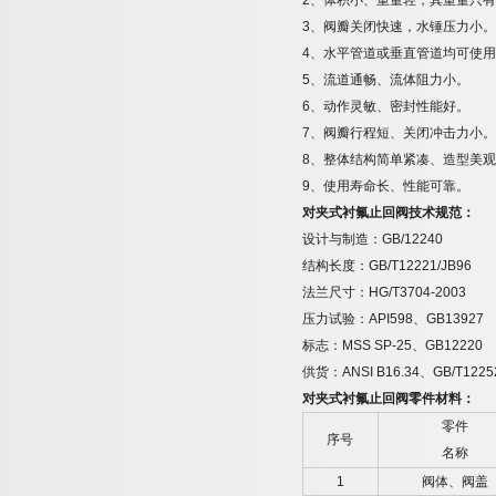
2
、体积小、重量轻，其重量只有
3
、阀瓣关闭快速，水锤压力小。
4
、水平管道或垂直管道均可使用
5
、流道通畅、流体阻力小。
6
、动作灵敏、密封性能好。
7
、阀瓣行程短、关闭冲击力小。
8
、整体结构简单紧凑、造型美观
9
、使用寿命长、性能可靠。
对夹式衬氟止回阀
技术规范：
设计与制造：
GB/12240
结构长度：
GB/T12221/JB96
法兰尺寸：
HG/T3704-2003
压力试验：
API598
、
GB13927
标志：
MSS SP-25
、
GB12220
供货：
ANSI B16.34
、
GB/T1225
对夹式衬氟止回阀零件材料：
零件
序号
名称
1
阀体、阀盖