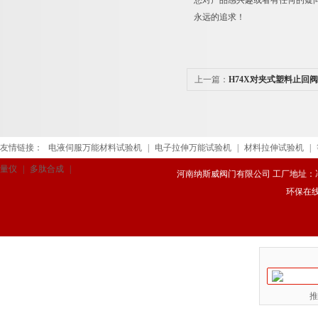
您对产品感兴趣或者有任何的疑
永远的追求！
上一篇：
H74X对夹式塑料止回阀
友情链接：
电液伺服万能材料试验机
|
电子拉伸万能试验机
|
材料拉伸试验机
|
量仪
|
多肽合成
|
河南纳斯威阀门有限公司 工厂地址：冯庄路
环保在
推