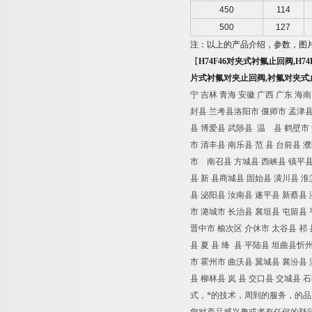
450
114
500
127
注：以上的产品介绍，参数，图
【
H74F46
对夹式
衬氟
止回阀
,
H74
片式衬氟对夹止回阀,衬氟对夹式
宁 吉林 青海 安徽 广西 广东 海
封县 兰考县洛阳市 偃师市 孟津县
县 博爱县 武陟县 温 县 鹤壁市 
市 清丰县 南乐县 范 县 台前县 
市 南召县 方城县 西峡县 镇平县
县 新 县商城县 固始县 潢川县 
县 泌阳县 汝南县 遂平县 新蔡县
市 潞城市 长治县 襄垣县 屯留县 
晋中市 榆次区 介休市 太谷县 祁 
县 夏 县 绛 县 平陆县 垣曲县忻
市 霍州市 曲沃县 翼城县 襄汾县 
县 柳林县 岚 县 交口县 交城县 
式，*的技术，周到的服务，的