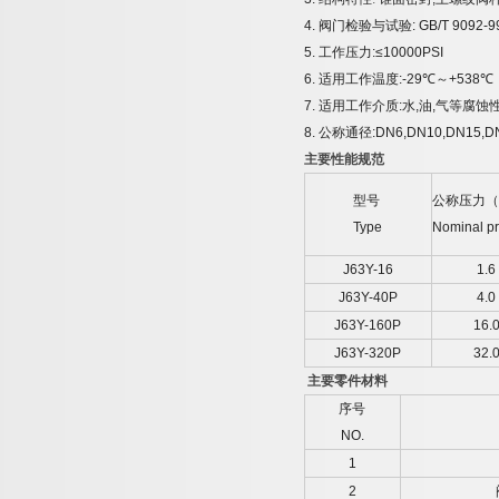
4.
阀门检验与试验
: GB/T 9092-9
5.
工作压力
:≤10000PSI
6.
适用工作温度
:-29
℃
～
+538
℃
7.
适用工作介质
:
水
,
油
,
气等腐蚀
8.
公称通径
:DN6,DN10,DN15,
主要性能规范
型号
公称压力
Type
Nominal p
J63Y-16
1.6
J63Y-40P
4.0
J63Y-160P
16.
J63Y-320P
32.
主要零件材料
序号
NO.
1
2