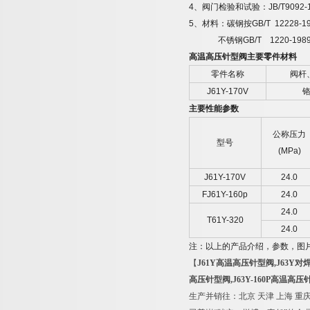
4
、阀门检验和试验：
JB/T9092-
5
、材料：碳钢按
GB/T 12228-1
不锈钢
GB/T 1220-198
高温高压针型阀主要零件材料
零件名称
阀杆
J61Y-170V
主要性能参数
公称压力
型号
(MPa)
J61Y-170V
24.0
FJ61Y-160p
24.0
24.0
T61Y-320
24.0
注：以上的产品介绍，参数，图
【
J61Y
高温高压针型阀,J63Y对
高压针型阀,J63Y-160P高温高压针
生产并
销往：
北京 天津 上海 重庆