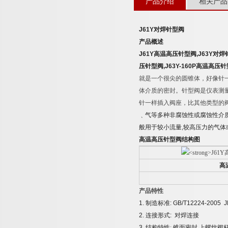
产品介绍
相关产品
J61Y
对焊针型阀
产品概述
J61Y
高温高压针型阀
,J63Y
对焊
压针型阀
,J63Y-160P
高温高压针
就是一个很尖的圆锥体，好像针
体介质的密封。
针型阀是仪表测
针一样插入阀座，比其他类型的
﹑气等多种非腐蚀性或腐蚀性介
般用于较小流量
,
较高压力的气体
高温高压针型阀
结构图
高
产品特性
1.
制造标准
: GB/T12224-2005 J
2.
连接形式
:
对焊连接
3.
结构特性
:
锥面密封
,
上螺纹阀