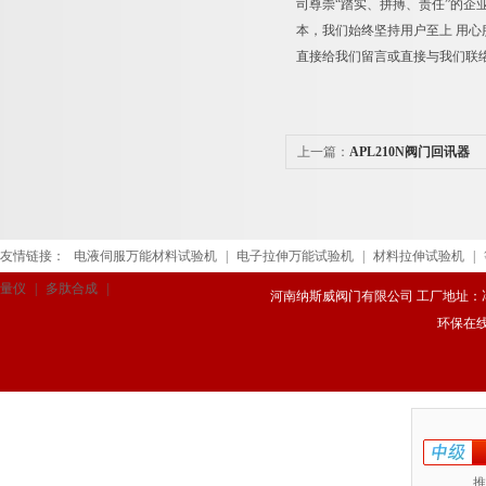
司
尊崇“踏实、拼搏、责任”的企
本，我们始终坚持用户至上 用
直接给我们留言或直接与我们联
上一篇：
APL210N阀门回讯器
友情链接：
电液伺服万能材料试验机
|
电子拉伸万能试验机
|
材料拉伸试验机
|
量仪
|
多肽合成
|
河南纳斯威阀门有限公司 工厂地址：冯庄路
环保在
推