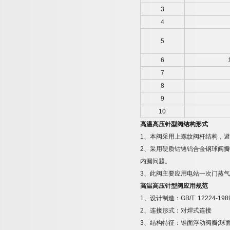
3
4
5
6
7
8
9
10
高温高压针型阀结构形式
1
、本阀采用上螺纹阀杆结构，避
2
、采用硬质钴铬钨合金钢球阀瓣
内漏问题。
3
、此阀主要应用电站一次门蒸气
高温高压针型阀应用规范
1
、设计制造：
GB/T 12224-198
2
、连接形式：对焊式连接
3
、结构特征：锥面浮动阀瓣
;
球