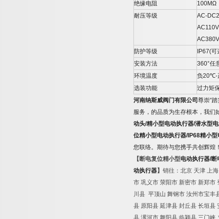
绝缘电阻
100MΩ
耐压等级
AC-DC2
AC110V
AC380V
防护等级
IP67(
可
安装方法
360°
任
环境温度
负
20
℃
-
选装功能
过力矩
河南纳斯威阀门有限公司
尊崇
“
踏
服务，的品质为生存根本，我们
动头
/
精小型电动执行器
/
潜水型电
位精小型电动执行器
/IP68
精小型
您联络。期待与您携手共创辉煌
【断电复位精小型
电动执行器
/
断
动执行器
】
销往：北京
天津
上海
市
巩义市
荥阳市
新密市
新郑市
川县
平顶山
舞钢市
汝州市宝丰
县
原阳县
延津县
封丘县
长垣县
县
漯河市
舞阳县
临颍县
三门峡