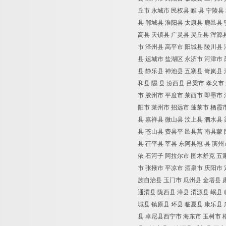
丘市
永城市
民权县
睢
县
宁陵县
县
郸城县
淮阳县
太康县
鹿邑县
高县
天镇县
广灵县
灵丘县
浑源
市
泽州县
高平市
阳城县
陵川县
县
运城市
盐湖区
永济市
河津市
县
静乐县
神池县
五寨县
岢岚县
和县
隰
县
汾西县
吕梁市
孝义市
市
胶州市
平度市
莱西市
即墨市
阳市
莱州市
招远市
蓬莱市
栖霞
县
嘉祥县
微山县
汶上县
泗水县
县
苍山县
费县平
邑县莒
南县蒙
县
茌平县
莘县
东阿县冠
县
滨州
依
石河子
阿拉尔市
图木舒克
五
市
张掖市
平凉市
酒泉市
庆阳市
族自治县
玉门市
瓜州县
金塔县
通渭县
陇西县
漳县
渭源县
岷县
城县
镇原县
环县
临夏县
康乐县
县
卓尼县西宁市
海东市
玉树市