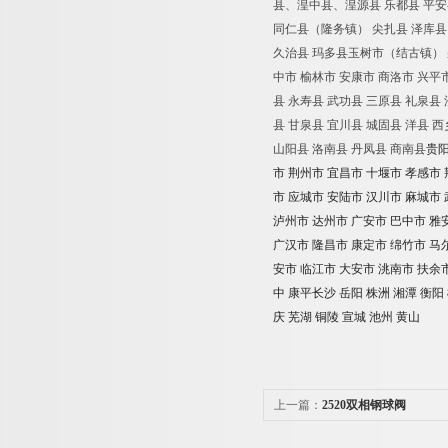
县、湟中县、湟源县
乐都县
平安
同仁县（隆务镇）
尖扎县
泽库县
久治县
玛多县玉树市（结古镇）
中市
榆林市
安康市
商洛市
兴平
县
永寿县
武功县
三原县
礼泉县
县
甘泉县
宜川县
城固县
洋县
西
山阳县
洛南县
丹凤县
商南县
贵
市
荆州市
宜昌市
十堰市
孝感市
市
应城市
安陆市
汉川市
麻城市
泸州市
达州市
广安市
巴中市
雅
广汉市
隆昌市
康定市
绵竹市
马
安市
临江市
大安市
洮南市
扶余
中
康平长沙
岳阳
株洲
湘潭
衡阳
庆
芜湖
铜陵
宣城
池州
黄山
上一篇：
2520双相钢球阀