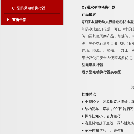
QY
潜水型电动执行器
QT型防爆电动执行器
产品概述
查看全部
QY
潜水型电动执行器
也称
防水型
和防水淹能力很强，可在
10
米的
阀门及其他同类产品，如蝶阀、
源，另外执行器能自带电源（具
造纸、能源、、船舶、、加工、
维护及使用安全方便等诸多优点
型电动执行器
潜水型电动执行器实物图
性能特点
●
小型轻便，容易拆装及维修，
●
结构简单、紧凑，
90°
回转启闭
●
操作扭矩小，省力轻巧
●
流量特性趋于直线，调节性能
●
多种控制信号，开关控制