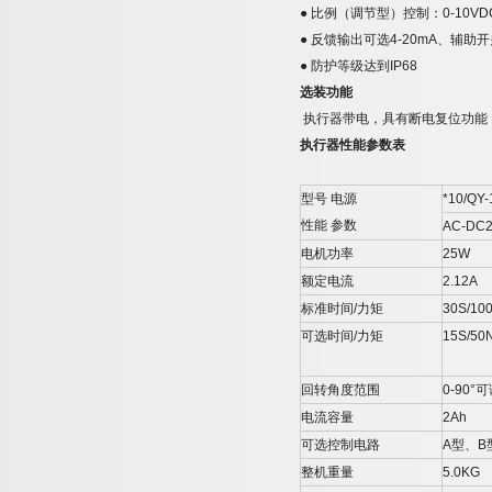
●
比例（调节型）控制：
0-10VD
●
反馈输出可选
4-20mA
、辅助开
●
防护等级达到
IP68
选装功能
执行器带电，具有断电复位功能
执行器性能参数表
型号
电源
*10/QY-
性能
参数
AC-DC
电机功率
25W
额定电流
2.12A
标准时间
/
力矩
30S/10
可选时间
/
力矩
15S/50
回转角度范围
0-90°
可
电流容量
2Ah
可选控制电路
A
型、
B
整机重量
5.0KG