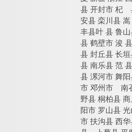
县
开封市
杞 
安县
栾川县
嵩
丰县叶
县
鲁山
县
鹤壁市
浚
县
封丘县
长垣
县
南乐县
范
县
漯河市
舞阳
市
邓州市 南
野县
桐柏县
商
阳市
罗山县
光
市
扶沟县
西华