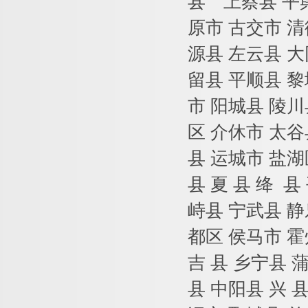
县 上蔡县
平
原市
古交市
清
源县
左云县
大
留县
平顺县
黎
市
阳城县
陵川
区
介休市
太谷
县
运城市
盐湖
县
夏
县
绛
县
峙县
宁武县
静
都区
侯马市
霍
吉
县
乡宁县
县
中阳县
兴