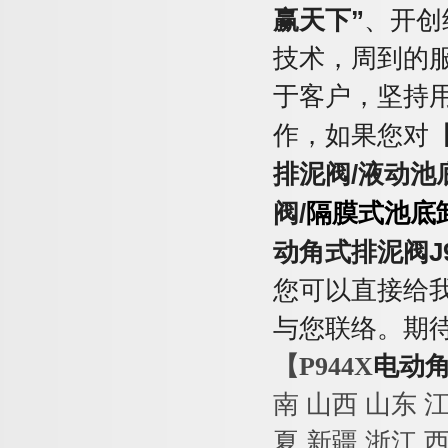
赢天下
”
、开创
技术，周到的
于客户，坚持
作，如果您对
排泥阀
/
液动池
阀
/
隔膜式池底
动角式排泥阀
J
您可以直接给
与您联络。期
【P944X
电动
南
山西
山东
夏
新疆
浙江