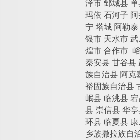
泽市
鄄城县
单
玛依
石河子
阿
宁
塔城
阿勒泰
银市
天水市
武
煌市
合作市
秦安县
甘谷县
族自治县
阿克
裕固族自治县
岷县
临洮县
宕
县
崇信县
华亭
环县
临夏县
康
乡族撒拉族自