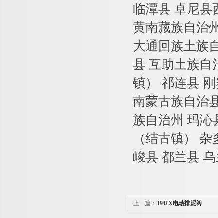
临潭县
卓尼县
黄南藏族自治
大通回族土族
县
互助土族自
镇）
祁连县
刚
南蒙古族自治
族自治州
玛沁
（结古镇）
杂
峻县
都兰县
乌
上一篇：
J941X电动排泥阀