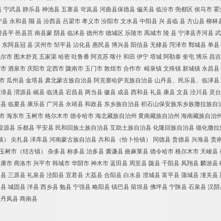
县
宁武县
静乐县
神池县
五寨县
岢岚县
河曲县保德县
偏关县
临汾市
尧都区
侯马市
霍
宁县
永和县
隰
县
汾西县
吕梁市
孝义市
汾阳市
文水县
中阳县
兴
县临
县
方山县
柳林
费县平
邑县莒
南县蒙
阴县
临沭县
德州市
德城区
乐陵市
禹城市
陵
县
宁津县齐河县
武
县
东阿县冠
县
滨州市
邹平县
沾化县
惠民县
博兴县
阳信县
无棣县
菏泽市
鄄城县
单县
拉尔市
图木舒克
五家渠
哈密
吐鲁番
阿克苏
喀什
和田
伊宁
塔城
阿勒泰
奎屯
博乐
昌吉
凉市
酒泉市
庆阳市
定西市
陇南市
玉门市
敦煌市
合作市
峪泉镇
文殊镇
新城镇
永昌县
市
瓜州县
金塔县
肃北蒙古族自治县
阿克塞哈萨克族自治县
山丹县、民乐县、临泽县
漳县
渭源县
岷县
临洮县
宕昌县
两当县
徽县
成县
西和县
礼县
康县
文县
泾川县
灵台
环县
临夏县
康乐县
广河县
永靖县
和政县
东乡族自治县
积石山保安族东乡族撒拉族自
市
海东市
玉树市
格尔木市
德令哈市
海北藏族自治州
黄南藏族自治州
海南藏族自治
湟源县
乐都县
平安县
民和回族土族自治县
互助土族自治县
化隆回族自治县
循化撒拉
镇）
尖扎县
泽库县
河南蒙古族自治县
共和县（恰卜恰镇）
同德县
贵德县
兴海县
贵
玉树市（结古镇）
杂多县
称多县
治多县
囊谦县
曲麻莱县
德令哈市
格尔木市
天峻县
安康市
商洛市
兴平市
韩城市
华阴市
神木市
蓝田县
周至县
陇县
千阳县
凤翔县
麟游县
功县
三原县
礼泉县
泾阳县
宜君县
大荔县
合阳县
白水县
澄城县
富平县
蒲城县
潼关县
川县
城固县
洋县
西乡县
勉县
宁强县
略阳县
镇巴县
留坝县
佛坪县
宁陕县
石泉县
汉阴
丹凤县
商南县