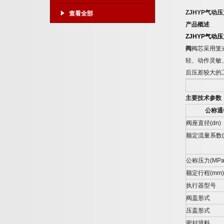
ZJHYP
气动压
查看全部
产品概述
ZJHYP
气动压
阀
阀芯采用笼
轻、动作灵敏
后压差较大的
主要技术参数
公称通
阀座直径
(dn)
额定流量系数
公称压力
(MPa
额定行程
(mm)
执行器型号
阀盖形式
压盖形式
密封填料