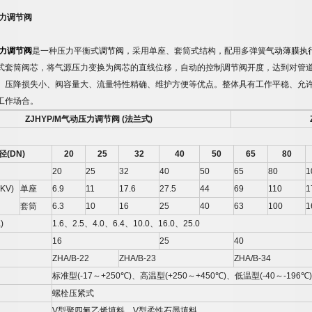
力调节阀
力调节阀
是一种压力平衡式
调节阀
，采用单座、套筒式结构，配用多弹簧
气动薄膜执
式套筒阀芯，将气源压力变换为阀芯的直线位移，自动的控制调节阀开度，达到对管
、压降损失小、阀容量大、流量特性精确、维护方便等优点。整体具有工作平稳、允
工作场合。
ZJHYP/M
气动压力调节阀
(
法兰式
)
径
(DN)
20
25
32
40
50
65
80
20
25
32
40
50
65
80
1
(KV)
单座
6.9
11
17.6
27.5
44
69
110
1
套筒
6.3
10
16
25
40
63
100
1
)
1.6
、
2.5
、
4.0
、
6.4
、
10.0
、
16.0
、
25.0
16
25
40
ZHA/B-22
ZHA/B-23
ZHA/B-34
标准型
(-17
～
+250
℃
)
、高温型
(+250
～
+450
℃
)
、低温型
(-40
～
-196
℃
)
螺栓压紧式
V
型聚四氟乙烯填料、
V
型柔性石墨填料