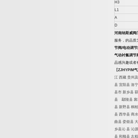
H3
L1
A
D
河南纳斯威阀
服务，的品质
节阀
/
电动调节
气动衬氟调节
品感兴趣或者
【
ZJHYP/M
气
江
西藏
贵州
县
宜阳县
洛
县市
新乡县
县 鄢陵县
襄
县
新野县
桐
县
西华县
商
曲县
娄烦县
乡县沁
县
沁
县
和顺县
左