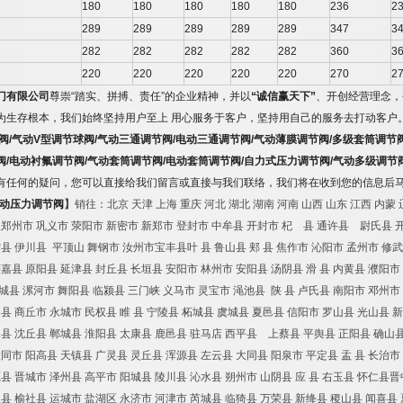
180
180
180
180
180
236
2
289
289
289
289
289
347
3
282
282
282
282
282
360
3
220
220
220
220
220
270
2
门有限公司
尊崇
“
踏实、拼搏、责任
”
的企业精神，并以
“
诚信赢天下
”
、开创经营理念，
为生存根本，我们始终坚持用户至上
用心服务于客户，坚持用自己的服务去打动客户
阀
/
气动
V
型调节球阀
/
气动三通调节阀
/
电动三通调节阀
/
气动薄膜调节阀
/
多级套筒调节
阀
/
电动衬氟调节阀
/
气动套筒调节阀
/
电动套筒调节阀
/
自力式压力调节阀
/
气动多级调节
有任何的疑问，您可以直接给我们留言或直接与我们联络，我们将在收到您的信息后
动压力调节阀
】
销往：北京
天津
上海
重庆
河北
湖北
湖南
河南
山西
山东
江西
内蒙
及郑州市
巩义市
荥阳市
新密市
新郑市
登封市
中牟县
开封市
杞 县
通许县 尉氏县
宁县
伊川县
平顶山
舞钢市
汝州市宝丰县叶
县
鲁山县
郏
县
焦作市
沁阳市
孟州市
修武
获嘉县
原阳县
延津县
封丘县
长垣县
安阳市
林州市
安阳县
汤阴县
滑
县
内黄县
濮阳市
城县
漯河市
舞阳县
临颍县
三门峡
义马市
灵宝市
渑池县
陕
县
卢氏县
南阳市
邓州市
柏县
商丘市
永城市
民权县
睢
县
宁陵县
柘城县
虞城县
夏邑县
信阳市
罗山县
光山县
新
水县
沈丘县
郸城县
淮阳县
太康县
鹿邑县
驻马店
西平县 上蔡县
平舆县
正阳县
确山
大同市
阳高县
天镇县
广灵县
灵丘县
浑源县
左云县
大同县
阳泉市
平定县
盂
县
长治市
源县
晋城市
泽州县
高平市
阳城县
陵川县
沁水县
朔州市
山阴县
应
县
右玉县
怀仁县晋
权县
榆社县
运城市
盐湖区
永济市
河津市
芮城县
临猗县
万荣县
新绛县
稷山县
闻喜县