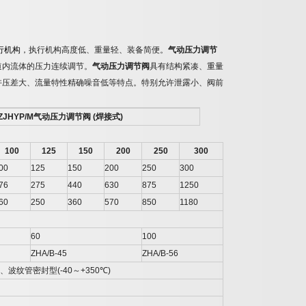
行机构
，执行机构高度低、重量轻、装备简便。
气动压力调节
道内流体的压力连续调节。
气动压力调节阀
具有结构紧凑、重量
许压差大、流量特性精确噪音低等特点。特别允许泄露小、阀前
ZJHYP/M
气动压力调节阀
(
焊接式
)
100
125
150
200
250
300
00
125
150
200
250
300
76
275
440
630
875
1250
60
250
360
570
850
1180
60
100
ZHA/B-45
ZHA/B-56
、波纹管密封型
(-40
～
+350
℃
)