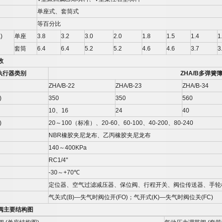
单座式、套筒式
等百分比
)
单座
3.8
3.2
3.0
2.0
1.8
1.5
1.4
1
套筒
6.4
6.4
5.2
5.2
4.6
4.6
3.7
3
数
执行器类别
ZHA/B
多弹簧
ZHA/B-22
ZHA/B-23
ZHA/B-34
)
350
350
560
10
、
16
24
40
)
20
～
100
（标准）、
20-60
、
60-100
、
40-200
、
80-240
NBR
橡胶夹尼龙布、乙丙橡胶夹尼龙布
140
～
400KPa
RC1/4"
-30
～
+70
℃
定位器、空气过滤减压器、保位阀、行程开关、阀位传送器、手轮
气关式
(B)—
失气时阀位开
(FO)
；气开式
(K)—
失气时阀位关
(FC)
阀主要结构图