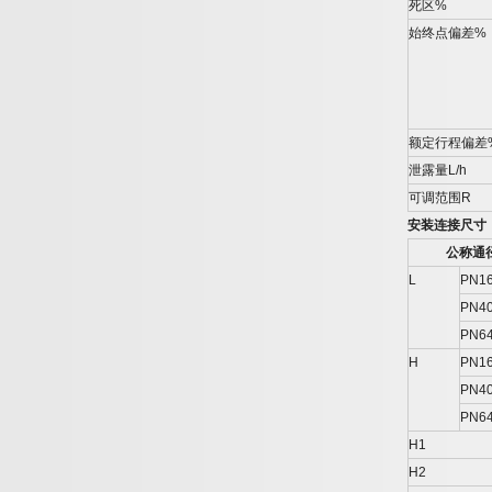
死区
%
始终点偏差
%
额定行程偏差
泄露量
L/h
可调范围
R
安装连接尺寸
公称通
L
PN16
PN4
PN6
H
PN16
PN4
PN6
H1
H2