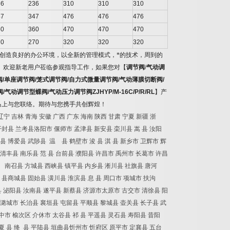
36
236
310
310
310
47
347
476
476
476
60
360
470
470
470
70
270
320
320
320
创造良好的办公环境，以全新的管理模式，*的技术，周到的
。欢迎新老用户莅临参观指导工作，如果您对【
调节阀
/
气动调
阀
/
单座调节阀
/
笼式调节阀
/
自力式微量调节阀
/
气动薄膜切断阀
/
阀
/
气动调节型蝶阀
/
气动压力调节阀
ZJHYP/M
-16C/P/R/RL
】产
马上与您联络。期待与您携手共创辉煌！
辽宁
吉林
青海
安徽
广西
广东
海南
陕西
甘肃
宁夏
新疆
浙
开封县
兰考县洛阳市
偃师市
孟津县
新安县
栾川县
嵩
县
汝阳
县
博爱县
武陟县
温 县
鹤壁市
浚
县
淇
县
新乡市
卫辉市
辉
清丰县
南乐县
范
县
台前县
濮阳县
许昌市
禹州市
长葛市
许昌
 南召县
方城县
西峡县
镇平县
内乡县
淅川县
社旗县
唐河
县商城县
固始县
潢川县
淮滨县
息
县
周口市
项城市
扶沟
县
泌阳县
汝南县
遂平县
新蔡县
济源市太原市
古交市
清徐县
阳
潞城市
长治县
襄垣县
屯留县
平顺县
黎城县
壶关县
长子县
武
中市
榆次区
介休市
太谷县
祁
县
平遥县
灵石县
寿阳县
昔阳
夏
县
绛
县
平陆县
垣曲县忻州市
忻府区
原平市
定襄县
五台