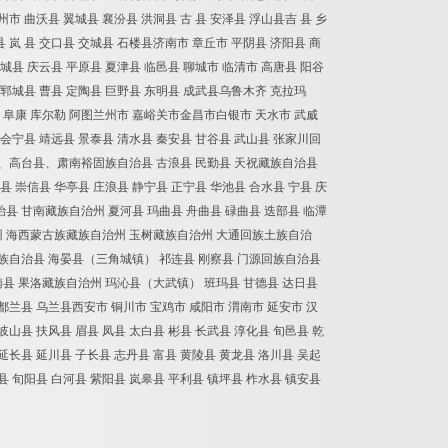
州市
曲沃县
翼城县
襄汾县
洪洞县
古
县
安泽县
浮山县吉
县
乡
县
岚
县
交口县
交城县
石楼县济南市
章丘市
平阴县
济阳县
商
城县
庆云县
平原县
夏津县
临邑县
聊城市
临清市
高唐县
阳谷
郓城县
曹县
定陶县
巨野县
东明县
成武县乌鲁木齐
克拉玛
阜康
库尔勒
阿图
兰州市
嘉峪关市金昌市白银市
天水市
武威
会宁县
靖远县
景泰县
清水县
秦安县
甘谷县
武山县
张家川回
、高台县、肃南裕固族自治县
古浪县
民勤县
天祝藏族自治县
县
崇信县
华亭县
庄浪县
静宁县
正宁县
华池县
合水县
宁县
庆
治县
甘南藏族自治州
夏河县
玛曲县
舟曲县
碌曲县
迭部县
临潭
州
海西蒙古族藏族自治州
玉树藏族自治州
大通回族土族自治
族自治县
海晏县（三角城镇）
祁连县
刚察县
门源回族自治县
南县
果洛藏族自治州
玛沁县（大武镇）
班玛县
甘德县
达日县
都兰县
乌兰县西安市
铜川市
宝鸡市
咸阳市
渭南市
延安市
汉
岐山县
扶风县
眉县
凤县
太白县
彬县
长武县
淳化县
旬邑县
乾
延长县
延川县
子长县
志丹县
富县
黄陵县
黄龙县
洛川县
吴起
县
旬阳县
白河县
紫阳县
岚皋县
平利县
镇坪县
柞水县
镇安县