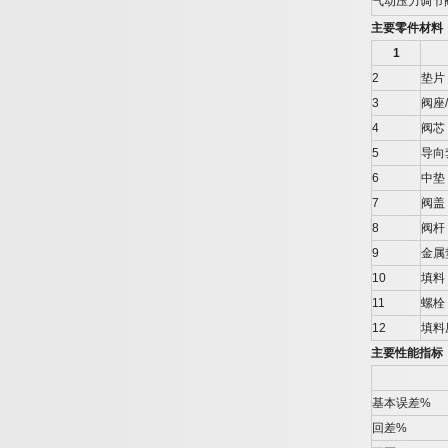
气动压力调节
主要零件材料
1
2
垫片
3
阀座
/
4
阀芯
5
导向
6
中垫
7
阀盖
8
阀杆
9
金属
10
填料
11
螺栓
12
填料
主要性能指标
基本误差
%
回差
%