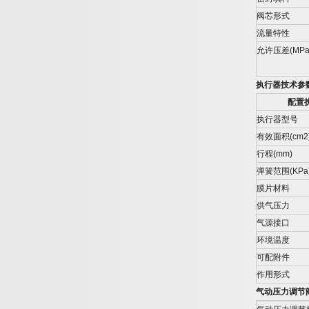
阀芯形式
流量特性
允许压差
(MPa
执行器技术参
配置
执行器型号
有效面积
(cm2
行程
(mm)
弹簧范围
(KPa
膜片材料
供气压力
气源接口
环境温度
可配附件
作用形式
气动压力调节