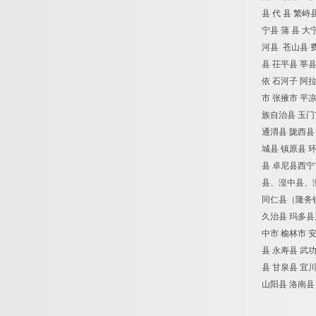
县
代
县
繁峙
宁县
蒲
县
大
河县
苍山县
县
茌平县
莘
依
石河子
阿
市
张掖市
平
族自治县
玉门
通渭县
陇西县
城县
镇原县
县
卓尼县西宁
县、湟中县、
同仁县（隆务
久治县
玛多县
中市
榆林市
县
永寿县
武
县
甘泉县
宜
山阳县
洛南县