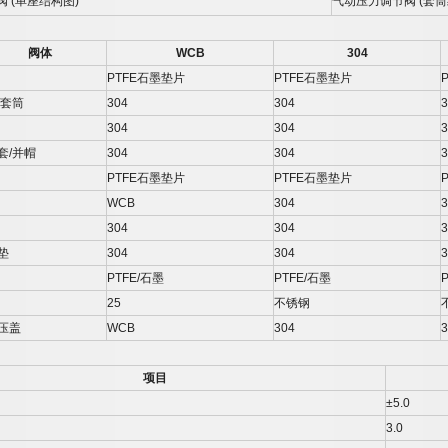
阀
(
单座结构图
)
气动压力调节阀
(
套筒
阀体
WCB
304
PTFE
石墨垫片
PTFE
石墨垫片
套筒
304
304
3
304
304
3
套
/
并帽
304
304
3
PTFE
石墨垫片
PTFE
石墨垫片
WCB
304
3
304
304
3
垫
304
304
3
PTFE/
石墨
PTFE/
石墨
P
25
不锈钢
压盖
WCB
304
3
项目
±5.0
3.0