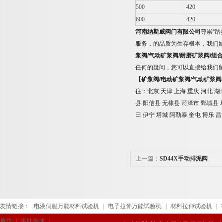
500
420
600
420
河南纳斯威阀门有限公司
尊崇
“
踏
服务，的品质为生存根本，我们
浆阀
/
气动矿浆阀
/
耐磨矿浆阀
/
组
任何的疑问，您可以直接给我们
【矿浆阀
/
电动矿浆阀
/
气动矿浆阀
往：北京
天津
上海
重庆
河北
湖
县
阳信县
无棣县
菏泽市
鄄城县
田
伊宁
塔城
阿勒泰
奎屯
博乐
昌
上一篇：
SD44X手动排泥阀
友情链接：
电液伺服万能材料试验机
|
电子拉伸万能试验机
|
材料拉伸试验机
|
量仪
|
多肽合成
|