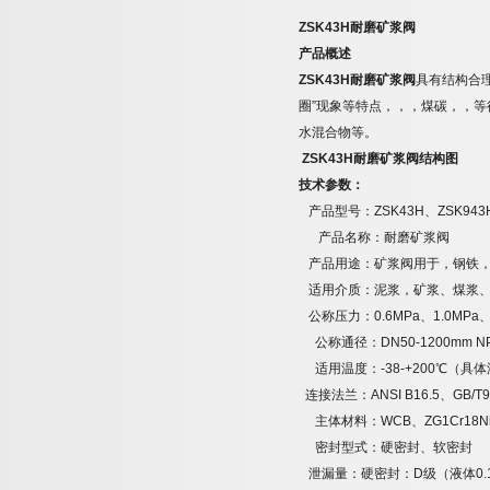
ZSK43H
耐磨矿浆阀
产品概述
ZSK43H
耐磨矿浆阀
具有结构合
圈
”
现象等特点，，，煤碳，，等
水混合物等。
ZSK43H
耐磨矿浆阀结构图
技术参数：
产品型号：
ZSK43H
、
ZSK943
产品名称：耐磨矿浆阀
产品用途：矿浆阀用于，钢铁
适用介质：泥浆，矿浆、煤浆
公称压力：
0.6MPa
、
1.0MPa
公称通径：
DN50-1200mm NP
适用温度：
-38-+200
℃
（具体
连接法兰：
ANSI B16.5
、
GB/T9
主体材料：
WCB
、
ZG1Cr18Ni
密封型式：硬密封、软密封
泄漏量：硬密封：
D
级（液体
0